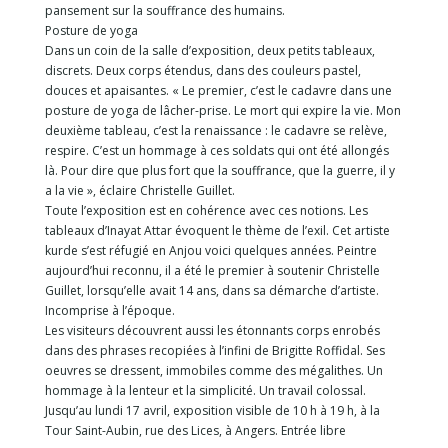
pansement sur la souffrance des humains.
Posture de yoga
Dans un coin de la salle d’exposition, deux petits tableaux,
discrets. Deux corps étendus, dans des couleurs pastel,
douces et apaisantes. « Le premier, c’est le cadavre dans une
posture de yoga de lâcher-prise. Le mort qui expire la vie. Mon
deuxième tableau, c’est la renaissance : le cadavre se relève,
respire. C’est un hommage à ces soldats qui ont été allongés
là. Pour dire que plus fort que la souffrance, que la guerre, il y
a la vie », éclaire Christelle Guillet.
Toute l’exposition est en cohérence avec ces notions. Les
tableaux d’Inayat Attar évoquent le thème de l’exil. Cet artiste
kurde s’est réfugié en Anjou voici quelques années. Peintre
aujourd’hui reconnu, il a été le premier à soutenir Christelle
Guillet, lorsqu’elle avait 14 ans, dans sa démarche d’artiste.
Incomprise à l’époque.
Les visiteurs découvrent aussi les étonnants corps enrobés
dans des phrases recopiées à l’infini de Brigitte Roffidal. Ses
oeuvres se dressent, immobiles comme des mégalithes. Un
hommage à la lenteur et la simplicité. Un travail colossal.
Jusqu’au lundi 17 avril, exposition visible de 10 h à 19 h, à la
Tour Saint-Aubin, rue des Lices, à Angers. Entrée libre