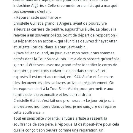
Indochine-Algérie. » Celle-ci commémore un fait qui a marqué
ses souvenirs d’enfant.
« Réparer cette souffrance »
Christelle Guillet a grandi à Angers, avant de poursuivre
ailleurs sa carrière de peintre, aujourd’hui à Lille. La plaque la
renvoie à un souvenir précis, point de départ de l’exposition «
La Réparation en action », qui réunit les oeuvres d’Inayat Attar
et Brigitte Roffidal dans la Tour Saint-Aubin.
« J’avais 5 ans quand, un jour, avec mon père, nous sommes
entrés dans la Tour Saint-Aubin. Il m’a alors raconté qu’après la
guerre, il était venu avec ma grand-mère identifier le corps de
son père, parmi trois cadavres de soldats retrouvés et
exposés. Il est mort au combat, en 1944. Au fur et à mesure
des découvertes, des cadavres arrivaient régulièrement. On
les exposait ainsi à la Tour Saint-Aubin, pour permettre aux
familles de les reconnaître et les leur rendre. »
Christelle Guillet s’est fait une promesse : « Le jour où je suis
entrée avec mon père dans ce lieu, je me suis juré de réparer
cette souffrance. »
Tout en sensibilité vibrante, la future artiste a ressenti la
souffrance de son père, à l’époque. Et c’est peut-être pour cela
qu’elle conçoit son oeuvre comme une réparation, un