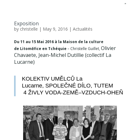
“
Exposition
by
christelle
|
May 9, 2016
|
Actualités
Du 11 au 15 Mai 2016 à la Maison de la culture
Olivier
de Litoměřice en Tchéquie
– Christelle Guillet,
Chavaete, Jean-Michel Dutillie (collectif La
Lucarne)
KOLEKTIV UMĚLCŮ
La
Lucarne,
SPOLEČNÉ DÍLO,
TUTEM
4 ŽIVLY
VODA-ZEMĚ–VZDUCH-OHEŇ