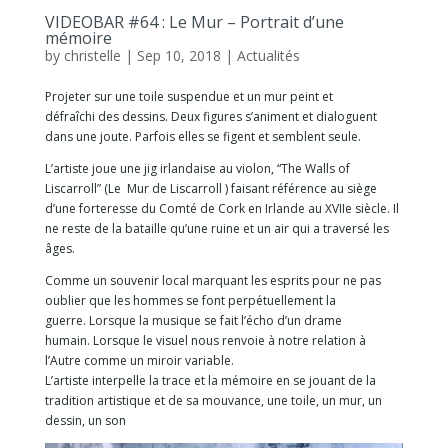
VIDEOBAR #64 : Le Mur – Portrait d’une
mémoire
by
christelle
|
Sep 10, 2018
|
Actualités
Projeter sur une toile suspendue et un mur peint et
défraîchi des dessins. Deux figures s’animent et dialoguent
dans une joute. Parfois elles se figent et semblent seule.
L’artiste joue une jig irlandaise au violon, “The Walls of
Liscarroll” (Le Mur de Liscarroll ) faisant référence au siège
d’une forteresse du Comté de Cork en Irlande au XVIIe siècle. Il
ne reste de la bataille qu’une ruine et un air qui a traversé les
âges.
Comme un souvenir local marquant les esprits pour ne pas
oublier que les hommes se font perpétuellement la
guerre. Lorsque la musique se fait l’écho d’un drame
humain. Lorsque le visuel nous renvoie à notre relation à
l’Autre comme un miroir variable.
L’artiste interpelle la trace et la mémoire en se jouant de la
tradition artistique et de sa mouvance, une toile, un mur, un
dessin, un son