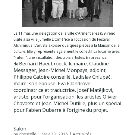
Le 11 mai, une délégation de la ville d’Armentières (59) rend
visite à sa ville jumelle Litoměřice à l’occasion du Festival
Alchimique. L’artiste expose quelques pièces à la Maison de la
culture. Elle y représente également le collectif La lucarne avec
“Tutem”, une installation des trois artistes. En présence
Bernard Haeebroeck, le maire, Claudine
de
Messager, Jean-Michel
Monpays, adjoint,
Philippe Catoire
conseillé, Ladislav Chlupáč,
maire, son épouse,
Eva Filandrové,
coordinatrice et traductrice, Josef Matějkovi,
artiste,
pour l’organisation,
les artistes
Olivier
Chavaete et Jean-Michel Dutillie, plus un spécial
pour Fabien Dubarre à l’origine du projet.
Salon
by
christelle
|
May 23, 2015
|
Actualités